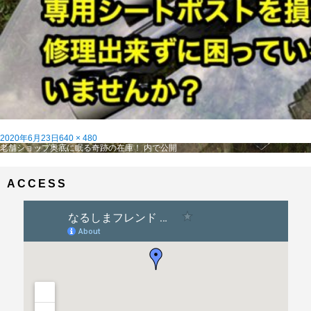
投
フ
2020年6月23日
640 × 480
稿
投
ル
老舗ショップ奥底に眠る奇跡の在庫！
内で公開
日:
稿
サ
ナ
イ
ビ
ズ
ACCESS
ゲ
ー
シ
ョ
ン