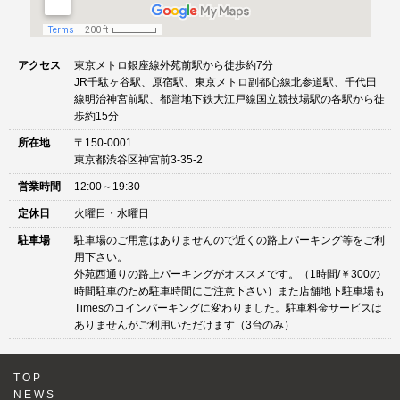
アクセス
東京メトロ銀座線外苑前駅から徒歩約7分
JR千駄ヶ谷駅、原宿駅、東京メトロ副都心線北参道駅、千代田
線明治神宮前駅、都営地下鉄大江戸線国立競技場駅の各駅から徒
歩約15分
所在地
〒150-0001
東京都渋谷区神宮前3-35-2
営業時間
12:00～19:30
定休日
火曜日・水曜日
駐車場
駐車場のご用意はありませんので近くの路上パーキング等をご利
用下さい。
外苑西通りの路上パーキングがオススメです。（1時間/￥300の
時間駐車のため駐車時間にご注意下さい）また店舗地下駐車場も
Timesのコインパーキングに変わりました。駐車料金サービスは
ありませんがご利用いただけます（3台のみ）
TOP
NEWS