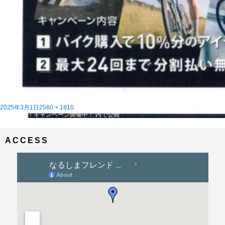
投
フ
2025年3月1日
2560 × 1810
稿
投
ル
Let’s Ride！キャンペーン開催中！
内で公開
日:
稿
サ
ナ
イ
ビ
ズ
ACCESS
ゲ
ー
シ
ョ
ン