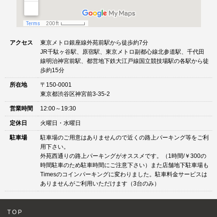
アクセス
東京メトロ銀座線外苑前駅から徒歩約7分
JR千駄ヶ谷駅、原宿駅、東京メトロ副都心線北参道駅、千代田
線明治神宮前駅、都営地下鉄大江戸線国立競技場駅の各駅から徒
歩約15分
所在地
〒150-0001
東京都渋谷区神宮前3-35-2
営業時間
12:00～19:30
定休日
火曜日・水曜日
駐車場
駐車場のご用意はありませんので近くの路上パーキング等をご利
用下さい。
外苑西通りの路上パーキングがオススメです。（1時間/￥300の
時間駐車のため駐車時間にご注意下さい）また店舗地下駐車場も
Timesのコインパーキングに変わりました。駐車料金サービスは
ありませんがご利用いただけます（3台のみ）
TOP