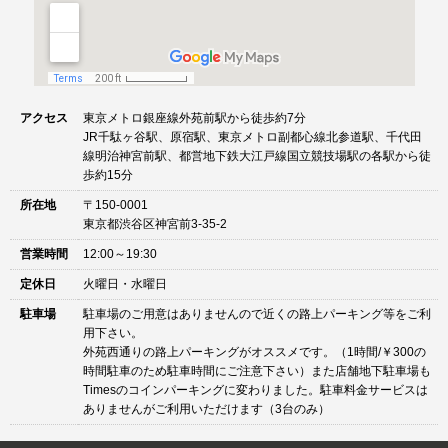
アクセス
東京メトロ銀座線外苑前駅から徒歩約7分
JR千駄ヶ谷駅、原宿駅、東京メトロ副都心線北参道駅、千代田
線明治神宮前駅、都営地下鉄大江戸線国立競技場駅の各駅から徒
歩約15分
所在地
〒150-0001
東京都渋谷区神宮前3-35-2
営業時間
12:00～19:30
定休日
火曜日・水曜日
駐車場
駐車場のご用意はありませんので近くの路上パーキング等をご利
用下さい。
外苑西通りの路上パーキングがオススメです。（1時間/￥300の
時間駐車のため駐車時間にご注意下さい）また店舗地下駐車場も
Timesのコインパーキングに変わりました。駐車料金サービスは
ありませんがご利用いただけます（3台のみ）