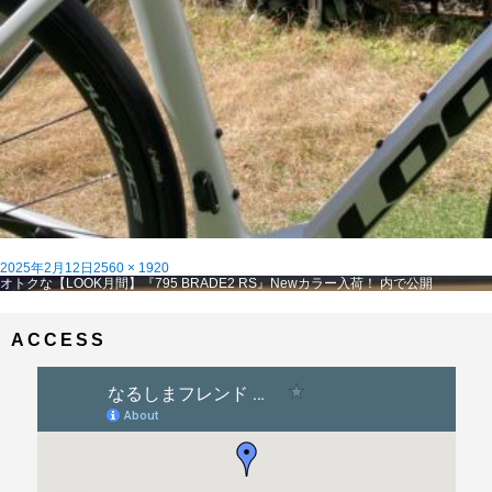
投
フ
2025年2月12日
2560 × 1920
稿
投
ル
オトクな【LOOK月間】『795 BRADE2 RS』Newカラー入荷！
内で公開
日:
稿
サ
ナ
イ
ビ
ズ
ACCESS
ゲ
ー
シ
ョ
ン