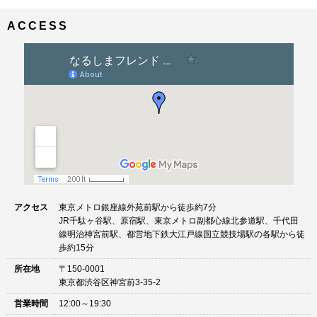
ナ
イ
ビ
ズ
ACCESS
ゲ
ー
シ
ョ
ン
アクセス
東京メトロ銀座線外苑前駅から徒歩約7分
JR千駄ヶ谷駅、原宿駅、東京メトロ副都心線北参道駅、千代田
線明治神宮前駅、都営地下鉄大江戸線国立競技場駅の各駅から徒
歩約15分
所在地
〒150-0001
東京都渋谷区神宮前3-35-2
営業時間
12:00～19:30