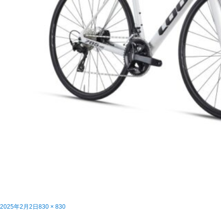
投
フ
2025年2月2日
830 × 830
稿
投
ル
オトクな【LOOK月間】『785 HUEZ 2 完成車』2台限定！
内で公開
日:
稿
サ