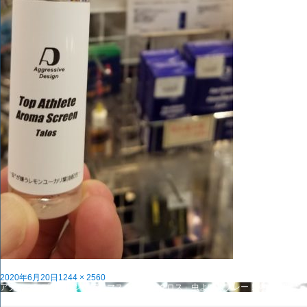
投
フ
2020年6月20日
1244 × 2560
稿
投
ル
アグレッシブデザイン「アロマスクリーン タロス」虫よけスプレー！
内で公開
日:
稿
サ
ナ
イ