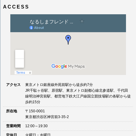
ビ
ズ
ACCESS
ゲ
ー
シ
ョ
ン
アクセス
東京メトロ銀座線外苑前駅から徒歩約7分
JR千駄ヶ谷駅、原宿駅、東京メトロ副都心線北参道駅、千代田
線明治神宮前駅、都営地下鉄大江戸線国立競技場駅の各駅から徒
歩約15分
所在地
〒150-0001
東京都渋谷区神宮前3-35-2
営業時間
12:00～19:30
定休日
火曜日・水曜日