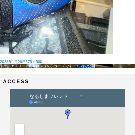
投
フ
2025年1月26日
375 × 500
稿
投
ル
トライアスリートにオススメのシューズです！！
内で公開
日:
稿
サ
ナ
イ
ビ
ズ
ACCESS
ゲ
ー
シ
ョ
ン