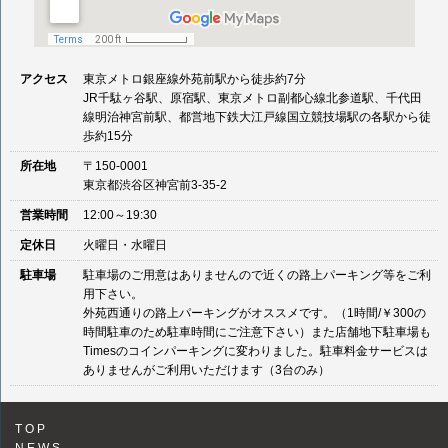
アクセス
東京メトロ銀座線外苑前駅から徒歩約7分
JR千駄ヶ谷駅、原宿駅、東京メトロ副都心線北参道駅、千代田
線明治神宮前駅、都営地下鉄大江戸線国立競技場駅の各駅から徒
歩約15分
所在地
〒150-0001
東京都渋谷区神宮前3-35-2
営業時間
12:00～19:30
定休日
火曜日・水曜日
駐車場
駐車場のご用意はありませんので近くの路上パーキング等をご利
用下さい。
外苑西通りの路上パーキングがオススメです。（1時間/￥300の
時間駐車のため駐車時間にご注意下さい）また店舗地下駐車場も
Timesのコインパーキングに変わりました。駐車料金サービスは
ありませんがご利用いただけます（3台のみ）
TOP