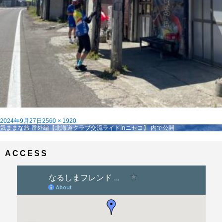
投
フ
2024年9月27日
2560 × 1920
稿
投
ル
気ままな旅 番外編【北海道クラブ交流ライドinニセコ】
内で公開
日:
稿
サ
ナ
イ
ビ
ズ
ACCESS
ゲ
ー
シ
ョ
ン