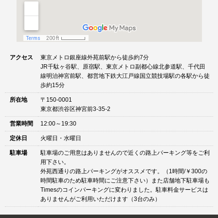
アクセス
東京メトロ銀座線外苑前駅から徒歩約7分
JR千駄ヶ谷駅、原宿駅、東京メトロ副都心線北参道駅、千代田
線明治神宮前駅、都営地下鉄大江戸線国立競技場駅の各駅から徒
歩約15分
所在地
〒150-0001
東京都渋谷区神宮前3-35-2
営業時間
12:00～19:30
定休日
火曜日・水曜日
駐車場
駐車場のご用意はありませんので近くの路上パーキング等をご利
用下さい。
外苑西通りの路上パーキングがオススメです。（1時間/￥300の
時間駐車のため駐車時間にご注意下さい）また店舗地下駐車場も
Timesのコインパーキングに変わりました。駐車料金サービスは
ありませんがご利用いただけます（3台のみ）