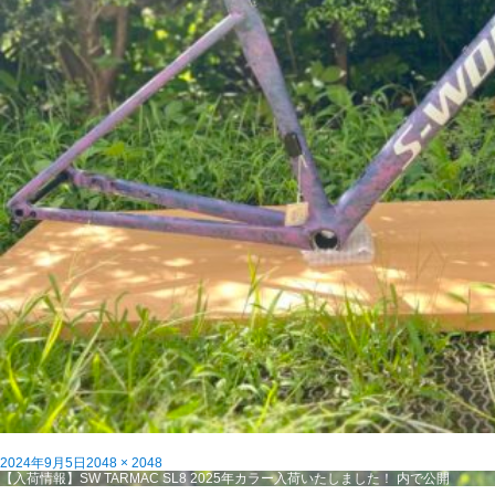
投
フ
2024年9月5日
2048 × 2048
稿
投
ル
【入荷情報】SW TARMAC SL8 2025年カラー入荷いたしました！
内で公開
日:
稿
サ