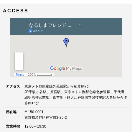
ナ
イ
ビ
ズ
ACCESS
ゲ
ー
シ
ョ
ン
アクセス
東京メトロ銀座線外苑前駅から徒歩約7分
JR千駄ヶ谷駅、原宿駅、東京メトロ副都心線北参道駅、千代田
線明治神宮前駅、都営地下鉄大江戸線国立競技場駅の各駅から徒
歩約15分
所在地
〒150-0001
東京都渋谷区神宮前3-35-2
営業時間
12:00～19:30