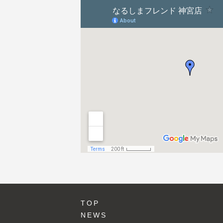
ョ
ン
TOP
NEWS