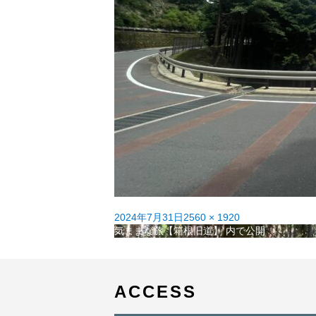
投
フ
2024年7月31日
2560 × 1920
稿
投
ル
気ままな旅【箱根旧道】
内で公開
日:
稿
サ
ナ
イ
ビ
ズ
ゲ
ACCESS
ー
シ