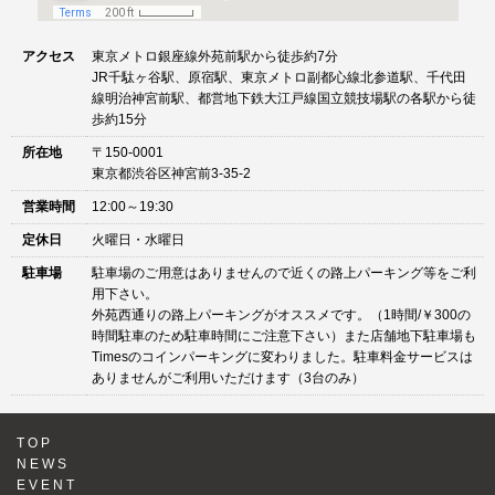
アクセス
東京メトロ銀座線外苑前駅から徒歩約7分
JR千駄ヶ谷駅、原宿駅、東京メトロ副都心線北参道駅、千代田
線明治神宮前駅、都営地下鉄大江戸線国立競技場駅の各駅から徒
歩約15分
所在地
〒150-0001
東京都渋谷区神宮前3-35-2
営業時間
12:00～19:30
定休日
火曜日・水曜日
駐車場
駐車場のご用意はありませんので近くの路上パーキング等をご利
用下さい。
外苑西通りの路上パーキングがオススメです。（1時間/￥300の
時間駐車のため駐車時間にご注意下さい）また店舗地下駐車場も
Timesのコインパーキングに変わりました。駐車料金サービスは
ありませんがご利用いただけます（3台のみ）
TOP
NEWS
EVENT