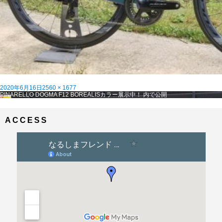
投
フ
2020年6月16日
2560 × 1677
稿
投
ル
PINARELLO DOGMA F12 BOREALISカラー展示中！
内で公開
日:
稿
サ
ナ
イ
ビ
ズ
ACCESS
ゲ
ー
シ
ョ
ン