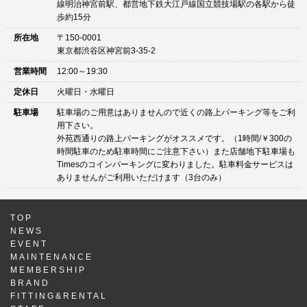
線明治神宮前駅、都営地下鉄大江戸線国立競技場駅の各駅から徒
歩約15分
所在地
〒150-0001
東京都渋谷区神宮前3-35-2
営業時間
12:00～19:30
定休日
火曜日・水曜日
駐車場
駐車場のご用意はありませんので近くの路上パーキング等をご利
用下さい。
外苑西通りの路上パーキングがオススメです。（1時間/￥300の
時間駐車のため駐車時間にご注意下さい）また店舗地下駐車場も
Timesのコインパーキングに変わりました。駐車料金サービスは
ありませんがご利用いただけます（3台のみ）
TOP
NEWS
EVENT
MAINTENANCE
MEMBERSHIP
BRAND
FITTING&RENTAL