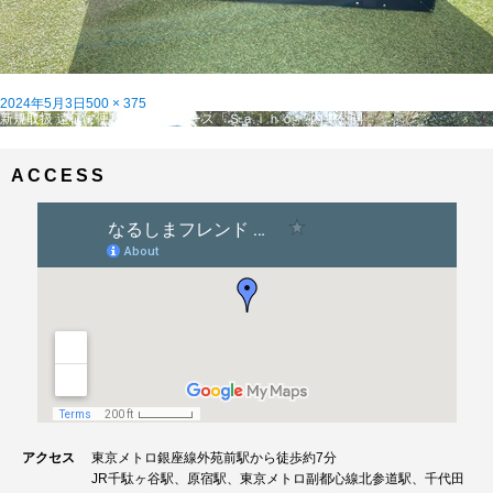
投
フ
2024年5月3日
500 × 375
稿
投
ル
新規取扱 遠征に便利なバイクケース「Ｓａｉｈｏ」
内で公開
日:
稿
サ
ナ
イ
ビ
ズ
ACCESS
ゲ
ー
シ
ョ
ン
アクセス
東京メトロ銀座線外苑前駅から徒歩約7分
JR千駄ヶ谷駅、原宿駅、東京メトロ副都心線北参道駅、千代田