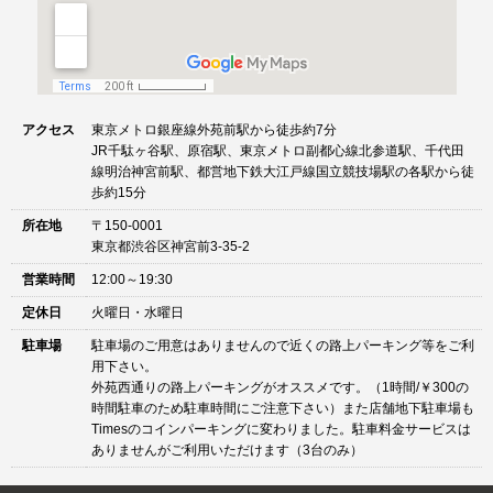
アクセス
東京メトロ銀座線外苑前駅から徒歩約7分
JR千駄ヶ谷駅、原宿駅、東京メトロ副都心線北参道駅、千代田
線明治神宮前駅、都営地下鉄大江戸線国立競技場駅の各駅から徒
歩約15分
所在地
〒150-0001
東京都渋谷区神宮前3-35-2
営業時間
12:00～19:30
定休日
火曜日・水曜日
駐車場
駐車場のご用意はありませんので近くの路上パーキング等をご利
用下さい。
外苑西通りの路上パーキングがオススメです。（1時間/￥300の
時間駐車のため駐車時間にご注意下さい）また店舗地下駐車場も
Timesのコインパーキングに変わりました。駐車料金サービスは
ありませんがご利用いただけます（3台のみ）