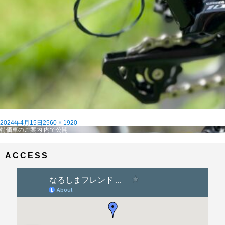
投
フ
2024年4月15日
2560 × 1920
稿
投
ル
特価車のご案内
内で公開
日:
稿
サ
ナ
イ
ビ
ズ
ACCESS
ゲ
ー
シ
ョ
ン