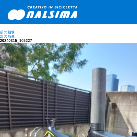
前の画像
次の画像
20240315_105227