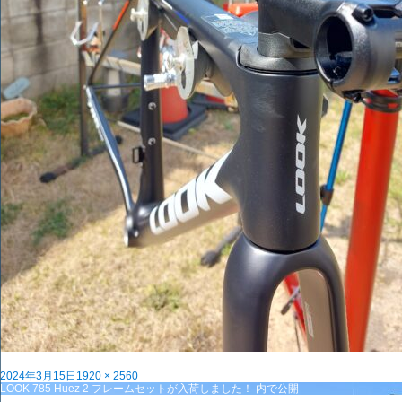
投
フ
2024年3月15日
1920 × 2560
稿
投
ル
LOOK 785 Huez 2 フレームセットが入荷しました！
内で公開
日:
稿
サ