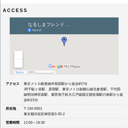
ナ
イ
ビ
ズ
ACCESS
ゲ
ー
シ
ョ
ン
アクセス
東京メトロ銀座線外苑前駅から徒歩約7分
JR千駄ヶ谷駅、原宿駅、東京メトロ副都心線北参道駅、千代田
線明治神宮前駅、都営地下鉄大江戸線国立競技場駅の各駅から徒
歩約15分
所在地
〒150-0001
東京都渋谷区神宮前3-35-2
営業時間
12:00～19:30