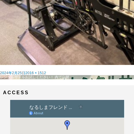
投
フ
2024年2月25日
2016 × 1512
稿
投
ル
レンタルサドルお試しください！
内で公開
日:
稿
サ
ナ
イ
ビ
ズ
ACCESS
ゲ
ー
シ
ョ
ン