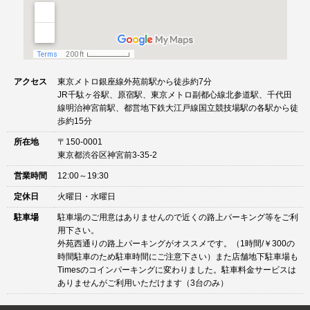
アクセス
東京メトロ銀座線外苑前駅から徒歩約7分
JR千駄ヶ谷駅、原宿駅、東京メトロ副都心線北参道駅、千代田
線明治神宮前駅、都営地下鉄大江戸線国立競技場駅の各駅から徒
歩約15分
所在地
〒150-0001
東京都渋谷区神宮前3-35-2
営業時間
12:00～19:30
定休日
火曜日・水曜日
駐車場
駐車場のご用意はありませんので近くの路上パーキング等をご利
用下さい。
外苑西通りの路上パーキングがオススメです。（1時間/￥300の
時間駐車のため駐車時間にご注意下さい）また店舗地下駐車場も
Timesのコインパーキングに変わりました。駐車料金サービスは
ありませんがご利用いただけます（3台のみ）