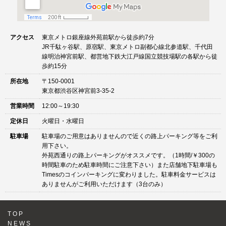
アクセス
東京メトロ銀座線外苑前駅から徒歩約7分
JR千駄ヶ谷駅、原宿駅、東京メトロ副都心線北参道駅、千代田
線明治神宮前駅、都営地下鉄大江戸線国立競技場駅の各駅から徒
歩約15分
所在地
〒150-0001
東京都渋谷区神宮前3-35-2
営業時間
12:00～19:30
定休日
火曜日・水曜日
駐車場
駐車場のご用意はありませんので近くの路上パーキング等をご利
用下さい。
外苑西通りの路上パーキングがオススメです。（1時間/￥300の
時間駐車のため駐車時間にご注意下さい）また店舗地下駐車場も
Timesのコインパーキングに変わりました。駐車料金サービスは
ありませんがご利用いただけます（3台のみ）
TOP
NEWS