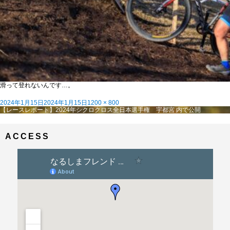
滑って登れないんです…。
投
フ
2024年1月15日
2024年1月15日
1200 × 800
稿
投
ル
【レースレポート】2024年シクロクロス全日本選手権 宇都宮
内で公開
日:
稿
サ
ナ
イ
ビ
ズ
ACCESS
ゲ
ー
シ
ョ
ン