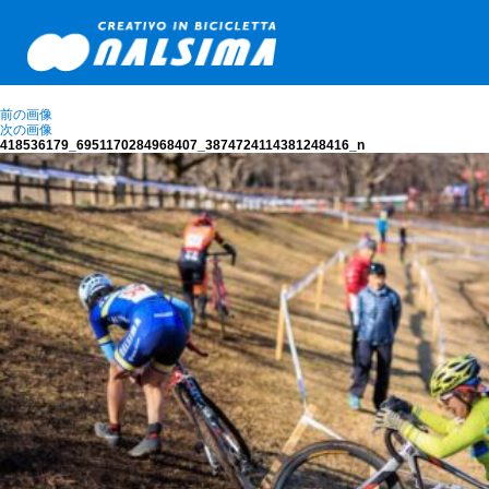
前の画像
次の画像
418536179_6951170284968407_3874724114381248416_n