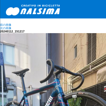
前の画像
次の画像
20240112_151217