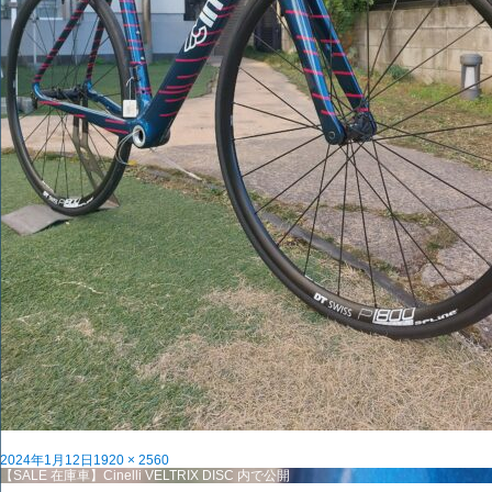
投
フ
2024年1月12日
1920 × 2560
稿
投
ル
【SALE 在庫車】Cinelli VELTRIX DISC
内で公開
日:
稿
サ