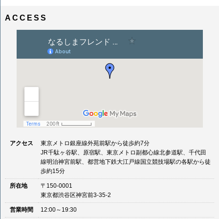
ナ
イ
ビ
ズ
ACCESS
ゲ
ー
シ
ョ
ン
アクセス
東京メトロ銀座線外苑前駅から徒歩約7分
JR千駄ヶ谷駅、原宿駅、東京メトロ副都心線北参道駅、千代田
線明治神宮前駅、都営地下鉄大江戸線国立競技場駅の各駅から徒
歩約15分
所在地
〒150-0001
東京都渋谷区神宮前3-35-2
営業時間
12:00～19:30