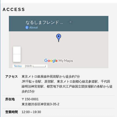
ナ
イ
ビ
ズ
ACCESS
ゲ
ー
シ
ョ
ン
アクセス
東京メトロ銀座線外苑前駅から徒歩約7分
JR千駄ヶ谷駅、原宿駅、東京メトロ副都心線北参道駅、千代田
線明治神宮前駅、都営地下鉄大江戸線国立競技場駅の各駅から徒
歩約15分
所在地
〒150-0001
東京都渋谷区神宮前3-35-2
営業時間
12:00～19:30