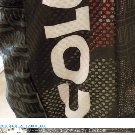
投
フ
2020年6月12日
1200 × 1600
稿
投
ル
Columbus Centoジャージ＆パンツ 1点のみ入荷です！
内で公開
日:
稿
サ