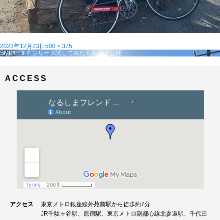
投
フ
2023年12月23日
500 × 375
稿
投
ル
SMPｻﾄﾞﾙ Ｆシリーズ試してみた！！
内で公開
日:
稿
サ
ナ
イ
ビ
ズ
ACCESS
ゲ
ー
シ
ョ
ン
アクセス
東京メトロ銀座線外苑前駅から徒歩約7分
JR千駄ヶ谷駅、原宿駅、東京メトロ副都心線北参道駅、千代田