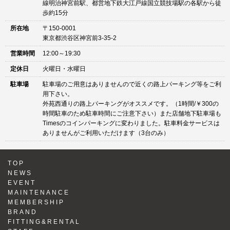
線明治神宮前駅、都営地下鉄大江戸線国立競技場駅の各駅から徒
歩約15分
所在地
〒150-0001
東京都渋谷区神宮前3-35-2
営業時間
12:00～19:30
定休日
火曜日・水曜日
駐車場
駐車場のご用意はありませんので近くの路上パーキング等をご利
用下さい。
外苑西通りの路上パーキングがオススメです。（1時間/￥300の
時間駐車のため駐車時間にご注意下さい）また店舗地下駐車場も
Timesのコインパーキングに変わりました。駐車料金サービスは
ありませんがご利用いただけます（3台のみ）
TOP
NEWS
EVENT
MAINTENANCE
MEMBERSHIP
BRAND
FITTING&RENTAL