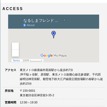
ナ
イ
ビ
ズ
ACCESS
ゲ
ー
シ
ョ
ン
アクセス
東京メトロ銀座線外苑前駅から徒歩約7分
JR千駄ヶ谷駅、原宿駅、東京メトロ副都心線北参道駅、千代田
線明治神宮前駅、都営地下鉄大江戸線国立競技場駅の各駅から徒
歩約15分
所在地
〒150-0001
東京都渋谷区神宮前3-35-2
営業時間
12:00～19:30