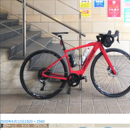
投
フ
2020年6月12日
1920 × 2560
稿
投
ル
E-Bikeって その1 SPECIALIZED TURBO CREO
内で公開
日:
稿
サ