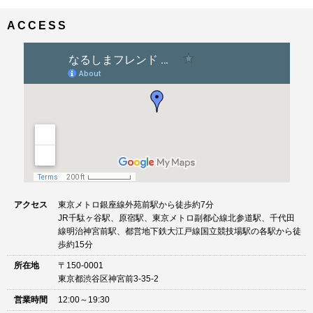
ナ
イ
ビ
ズ
ACCESS
ゲ
ー
シ
ョ
ン
アクセス
東京メトロ銀座線外苑前駅から徒歩約7分
JR千駄ヶ谷駅、原宿駅、東京メトロ副都心線北参道駅、千代田
線明治神宮前駅、都営地下鉄大江戸線国立競技場駅の各駅から徒
歩約15分
所在地
〒150-0001
東京都渋谷区神宮前3-35-2
営業時間
12:00～19:30