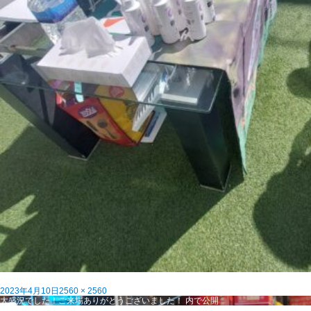
投
フ
2023年4月10日
2560 × 2560
稿
投
ル
大盛況でした！ご来場ありがとうございました！
内で公開
日:
稿
サ