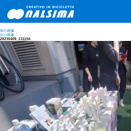
前の画像
次の画像
20230409_131154