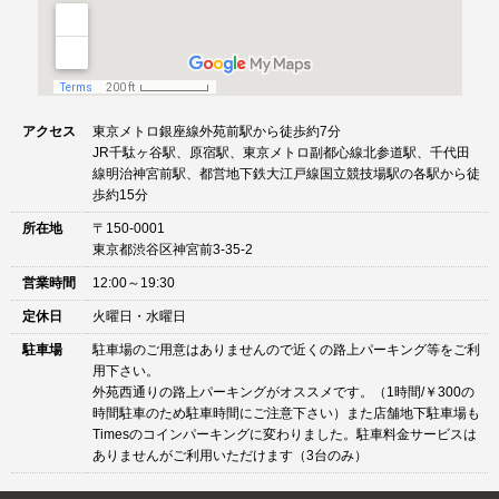
アクセス
東京メトロ銀座線外苑前駅から徒歩約7分
JR千駄ヶ谷駅、原宿駅、東京メトロ副都心線北参道駅、千代田
線明治神宮前駅、都営地下鉄大江戸線国立競技場駅の各駅から徒
歩約15分
所在地
〒150-0001
東京都渋谷区神宮前3-35-2
営業時間
12:00～19:30
定休日
火曜日・水曜日
駐車場
駐車場のご用意はありませんので近くの路上パーキング等をご利
用下さい。
外苑西通りの路上パーキングがオススメです。（1時間/￥300の
時間駐車のため駐車時間にご注意下さい）また店舗地下駐車場も
Timesのコインパーキングに変わりました。駐車料金サービスは
ありませんがご利用いただけます（3台のみ）