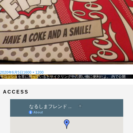
投
フ
2020年6月5日
1600 × 1200
稿
投
ル
サコッシュを常に持っているとサイクリング中の買い物に便利だよ。
内で公開
日:
稿
サ
ナ
イ
ビ
ズ
ACCESS
ゲ
ー
シ
ョ
ン