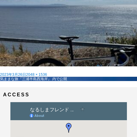
投
フ
2023年3月26日
2048 × 1536
稿
投
ル
気ままな旅『三浦半島西海岸』
内で公開
日:
稿
サ
ナ
イ
ビ
ズ
ACCESS
ゲ
ー
シ
ョ
ン