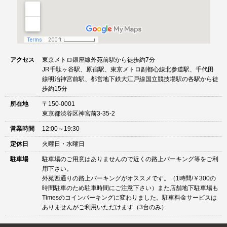
アクセス
東京メトロ銀座線外苑前駅から徒歩約7分
JR千駄ヶ谷駅、原宿駅、東京メトロ副都心線北参道駅、千代田
線明治神宮前駅、都営地下鉄大江戸線国立競技場駅の各駅から徒
歩約15分
所在地
〒150-0001
東京都渋谷区神宮前3-35-2
営業時間
12:00～19:30
定休日
火曜日・水曜日
駐車場
駐車場のご用意はありませんので近くの路上パーキング等をご利
用下さい。
外苑西通りの路上パーキングがオススメです。（1時間/￥300の
時間駐車のため駐車時間にご注意下さい）また店舗地下駐車場も
Timesのコインパーキングに変わりました。駐車料金サービスは
ありませんがご利用いただけます（3台のみ）