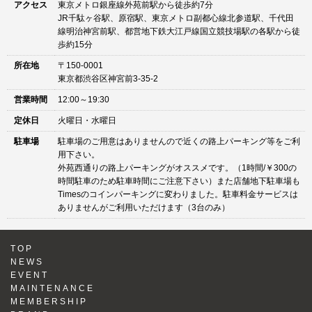
アクセス
東京メトロ銀座線外苑前駅から徒歩約7分
JR千駄ヶ谷駅、原宿駅、東京メトロ副都心線北参道駅、千代田
線明治神宮前駅、都営地下鉄大江戸線国立競技場駅の各駅から徒
歩約15分
所在地
〒150-0001
東京都渋谷区神宮前3-35-2
営業時間
12:00～19:30
定休日
火曜日・水曜日
駐車場
駐車場のご用意はありませんので近くの路上パーキング等をご利
用下さい。
外苑西通りの路上パーキングがオススメです。（1時間/￥300の
時間駐車のため駐車時間にご注意下さい）また店舗地下駐車場も
Timesのコインパーキングに変わりました。駐車料金サービスは
ありませんがご利用いただけます（3台のみ）
TOP
NEWS
EVENT
MAINTENANCE
MEMBERSHIP