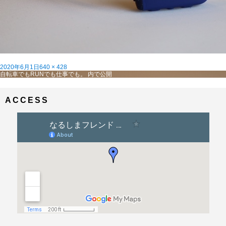
投
フ
2020年6月1日
640 × 428
稿
投
ル
自転車でもRUNでも仕事でも。
内で公開
日:
稿
サ
ナ
イ
ビ
ズ
ACCESS
ゲ
ー
シ
ョ
ン