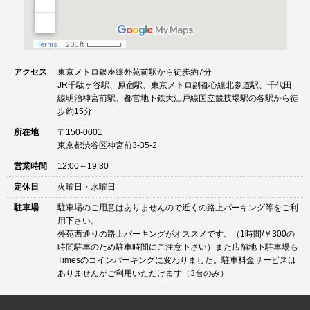
アクセス
東京メトロ銀座線外苑前駅から徒歩約7分
JR千駄ヶ谷駅、原宿駅、東京メトロ副都心線北参道駅、千代田
線明治神宮前駅、都営地下鉄大江戸線国立競技場駅の各駅から徒
歩約15分
所在地
〒150-0001
東京都渋谷区神宮前3-35-2
営業時間
12:00～19:30
定休日
火曜日・水曜日
駐車場
駐車場のご用意はありませんので近くの路上パーキング等をご利
用下さい。
外苑西通りの路上パーキングがオススメです。（1時間/￥300の
時間駐車のため駐車時間にご注意下さい）また店舗地下駐車場も
Timesのコインパーキングに変わりました。駐車料金サービスは
ありませんがご利用いただけます（3台のみ）