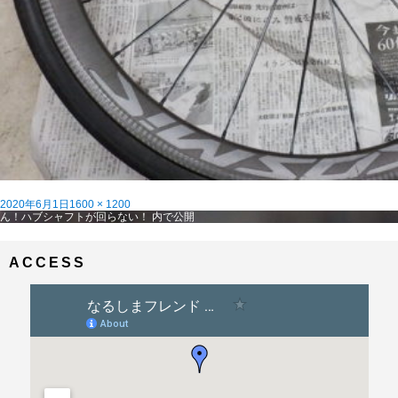
投
フ
2020年6月1日
1600 × 1200
稿
投
ル
ん！ハブシャフトが回らない！
内で公開
日:
稿
サ
ナ
イ
ビ
ズ
ACCESS
ゲ
ー
シ
ョ
ン