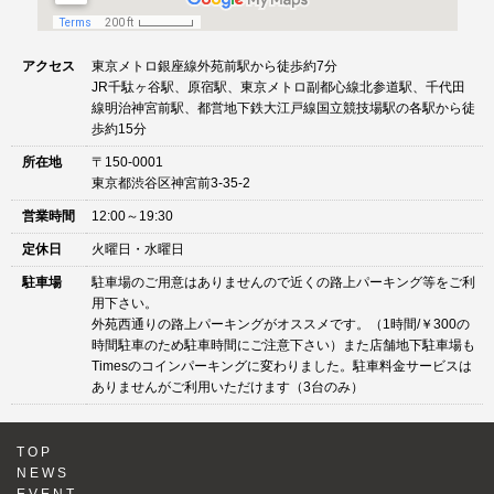
アクセス
東京メトロ銀座線外苑前駅から徒歩約7分
JR千駄ヶ谷駅、原宿駅、東京メトロ副都心線北参道駅、千代田
線明治神宮前駅、都営地下鉄大江戸線国立競技場駅の各駅から徒
歩約15分
所在地
〒150-0001
東京都渋谷区神宮前3-35-2
営業時間
12:00～19:30
定休日
火曜日・水曜日
駐車場
駐車場のご用意はありませんので近くの路上パーキング等をご利
用下さい。
外苑西通りの路上パーキングがオススメです。（1時間/￥300の
時間駐車のため駐車時間にご注意下さい）また店舗地下駐車場も
Timesのコインパーキングに変わりました。駐車料金サービスは
ありませんがご利用いただけます（3台のみ）
TOP
NEWS