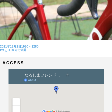
投
フ
2021年12月2日
1920 × 1280
稿
投
ル
IMG_1118
内で公開
日:
稿
サ
ナ
イ
ビ
ズ
ACCESS
ゲ
ー
シ
ョ
ン