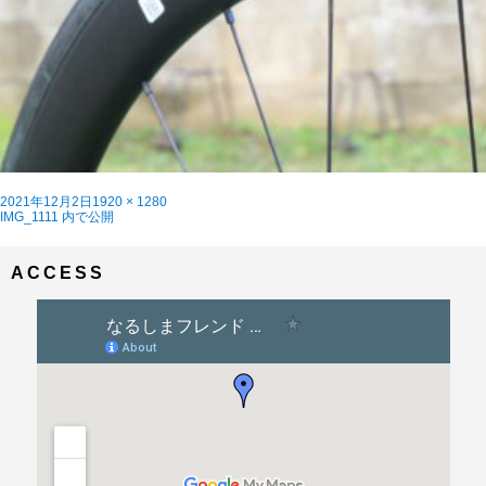
投
フ
2021年12月2日
1920 × 1280
稿
投
ル
IMG_1111
内で公開
日:
稿
サ
ナ
イ
ビ
ズ
ACCESS
ゲ
ー
シ
ョ
ン