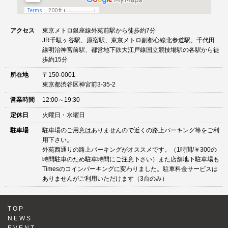
アクセス
東京メトロ銀座線外苑前駅から徒歩約7分
JR千駄ヶ谷駅、原宿駅、東京メトロ副都心線北参道駅、千代田
線明治神宮前駅、都営地下鉄大江戸線国立競技場駅の各駅から徒
歩約15分
所在地
〒150-0001
東京都渋谷区神宮前3-35-2
営業時間
12:00～19:30
定休日
火曜日・水曜日
駐車場
駐車場のご用意はありませんので近くの路上パーキング等をご利
用下さい。
外苑西通りの路上パーキングがオススメです。（1時間/￥300の
時間駐車のため駐車時間にご注意下さい）また店舗地下駐車場も
Timesのコインパーキングに変わりました。駐車料金サービスは
ありませんがご利用いただけます（3台のみ）
TOP
NEWS