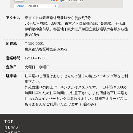
アクセス
東京メトロ銀座線外苑前駅から徒歩約7分
JR千駄ヶ谷駅、原宿駅、東京メトロ副都心線北参道駅、千代田
線明治神宮前駅、都営地下鉄大江戸線国立競技場駅の各駅から徒
歩約15分
所在地
〒150-0001
東京都渋谷区神宮前3-35-2
営業時間
12:00～19:30
定休日
火曜日・水曜日
駐車場
駐車場のご用意はありませんので近くの路上パーキング等をご利
用下さい。
外苑西通りの路上パーキングがオススメです。（1時間/￥300の
時間駐車のため駐車時間にご注意下さい）また店舗地下駐車場も
Timesのコインパーキングに変わりました。駐車料金サービスは
ありませんがご利用いただけます（3台のみ）
TOP
NEWS