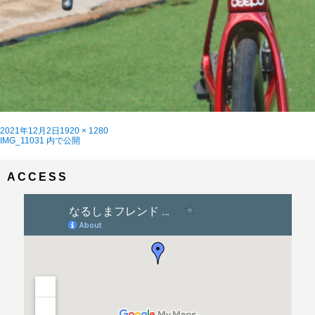
投
フ
2021年12月2日
1920 × 1280
稿
投
ル
IMG_11031
内で公開
日:
稿
サ
ナ
イ
ビ
ズ
ACCESS
ゲ
ー
シ
ョ
ン