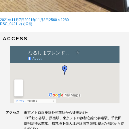
投
フ
2021年11月7日
2021年11月8日
2560 × 1280
稿
投
ル
DSC_0421
内で公開
日:
稿
サ
ナ
イ
ビ
ズ
ACCESS
ゲ
ー
シ
ョ
ン
アクセス
東京メトロ銀座線外苑前駅から徒歩約7分
JR千駄ヶ谷駅、原宿駅、東京メトロ副都心線北参道駅、千代田
線明治神宮前駅、都営地下鉄大江戸線国立競技場駅の各駅から徒