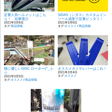
定番人気ヘルメットはこち
SIDAS（シダス）カスタムイン
ら！ 在庫僅少
ソール成形で足裏ピッタリ！
2021年3月6日
2021年3月6日
タグ:
商品情報
タグ:
オススメ
/
商品情報
懐に優しいDISC ローター(^_-)-
オススメタイヤレバーはこれ！
☆
2021年3月4日
タグ:
オススメ
2021年3月5日
タグ:
オススメ
/
商品情報