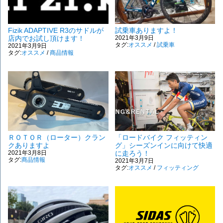
Fizik ADAPTIVE R3のサドルが
試乗車ありますよ！
店内でお試し頂けます！
2021年3月9日
タグ:
オススメ
/
試乗車
2021年3月9日
タグ:
オススメ
/
商品情報
ＲＯＴＯＲ（ローター）クラン
「ロードバイク フィッティン
クありますよ
グ」シーズンインに向けて快適
2021年3月8日
に走ろう！
タグ:
商品情報
2021年3月7日
タグ:
オススメ
/
フィッティング