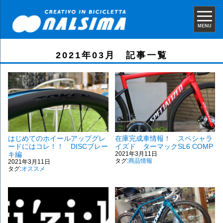
MENU
2021年03月 記事一覧
はじめてのホイールアップグレ
在庫完成車情報！ スペシャラ
ードにはコレ！！ DISCブレー
イズド ターマックSL6 COMP
キ編
2021年3月11日
タグ:
商品情報
2021年3月11日
タグ:
オススメ