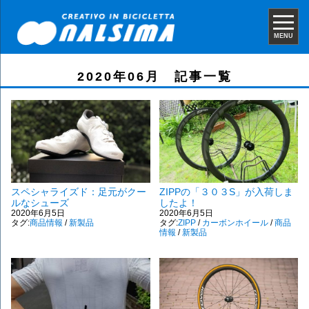
MENU
2020年06月 記事一覧
スペシャライズド：足元がクー
ZIPPの「３０３S」が入荷しま
ルなシューズ
したよ！
2020年6月5日
2020年6月5日
タグ:
商品情報
/
新製品
タグ:
ZIPP
/
カーボンホイール
/
商品
情報
/
新製品