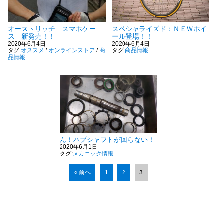
オーストリッチ スマホケー
スペシャライズド：ＮＥＷホイ
ス 新発売！！
ール登場！！
2020年6月4日
2020年6月4日
タグ:
オススメ
/
オンラインストア
/
商
タグ:
商品情報
品情報
ん！ハブシャフトが回らない！
2020年6月1日
タグ:
メカニック情報
« 前へ
1
2
3