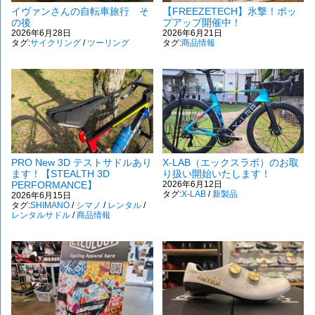
イヴァンさんの自転車旅行 そ
【FREEZETECH】氷撃！ポッ
の後
プアップ開催中！
2026年6月28日
2026年6月21日
タグ:
サイクリング
/
ツーリング
タグ:
商品情報
PRO New 3D テストサドルあり
X-LAB（エックスラボ）のお取
ます！【STEALTH 3D
り扱い開始いたします！
PERFORMANCE】
2026年6月12日
タグ:
X-LAB
/
新製品
2026年6月15日
タグ:
SHIMANO
/
シマノ
/
レンタル
/
レンタルサドル
/
商品情報