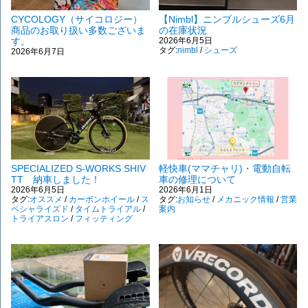
CYCOLOGY（サイコロジー）
【Nimbl】ニンブルシューズ6月
商品のお取り扱い多数ございま
の在庫状況
す。
2026年6月5日
タグ:
nimbl
/
シューズ
2026年6月7日
SPECIALIZED S-WORKS SHIV
軽快車(ママチャリ)・電動自転
TT 納車しました！
車の修理について
2026年6月5日
2026年6月1日
タグ:
オススメ
/
カーボンホイール
/
ス
タグ:
お知らせ
/
メカニック情報
/
営業
ペシャライズド
/
タイムトライアル
/
案内
トライアスロン
/
フィッティング