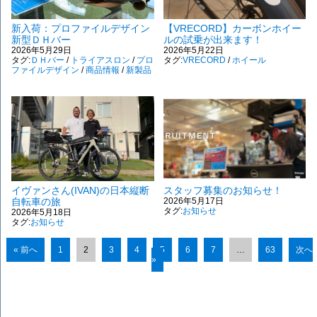
新入荷：プロファイルデザイン
【VRECORD】カーボンホイー
新型ＤＨバー
ルの試乗が出来ます！
2026年5月29日
2026年5月22日
タグ:
ＤＨバー
/
トライアスロン
/
プロ
タグ:
VRECORD
/
ホイール
ファイルデザイン
/
商品情報
/
新製品
イヴァンさん(IVAN)の日本縦断
スタッフ募集のお知らせ！
自転車の旅
2026年5月17日
タグ:
お知らせ
2026年5月18日
タグ:
お知らせ
« 前へ
1
2
3
4
5
6
7
…
63
次へ
»