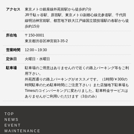
アクセス
東京メトロ銀座線外苑前駅から徒歩約7分
JR千駄ヶ谷駅、原宿駅、東京メトロ副都心線北参道駅、千代田
線明治神宮前駅、都営地下鉄大江戸線国立競技場駅の各駅から徒
歩約15分
所在地
〒150-0001
東京都渋谷区神宮前3-35-2
営業時間
12:00～19:30
定休日
火曜日・水曜日
駐車場
駐車場のご用意はありませんので近くの路上パーキング等をご利
用下さい。
外苑西通りの路上パーキングがオススメです。（1時間/￥300の
時間駐車のため駐車時間にご注意下さい）また店舗地下駐車場も
Timesのコインパーキングに変わりました。駐車料金サービスは
ありませんがご利用いただけます（3台のみ）
TOP
NEWS
EVENT
MAINTENANCE