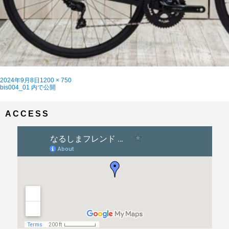
投
フ
2024年9月8日
1200 × 750
稿
投
ル
bis004_01
内で公開
日:
稿
サ
ナ
イ
ビ
ズ
ACCESS
ゲ
ー
シ
ョ
ン