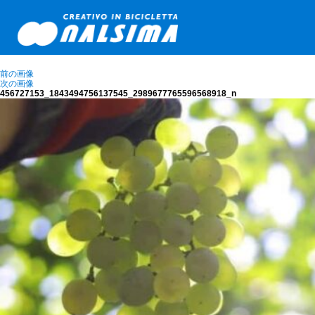
前の画像
次の画像
456727153_1843494756137545_2989677765596568918_n