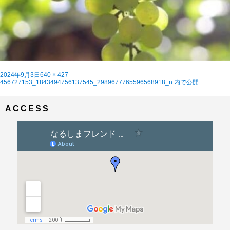
投
フ
2024年9月3日
640 × 427
稿
投
ル
456727153_1843494756137545_2989677765596568918_n
内で公開
日:
稿
サ
ナ
イ
ビ
ズ
ACCESS
ゲ
ー
シ
ョ
ン