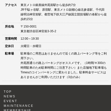
アクセス
東京メトロ銀座線外苑前駅から徒歩約7分
JR千駄ヶ谷駅、原宿駅、東京メトロ副都心線北参道駅、千代田
線明治神宮前駅、都営地下鉄大江戸線国立競技場駅の各駅から徒
歩約15分
所在地
〒150-0001
東京都渋谷区神宮前3-35-2
営業時間
12:00～19:30
定休日
火曜日・水曜日
駐車場
駐車場のご用意はありませんので近くの路上パーキング等をご利
用下さい。
外苑西通りの路上パーキングがオススメです。（1時間/￥300の
時間駐車のため駐車時間にご注意下さい）また店舗地下駐車場も
Timesのコインパーキングに変わりました。駐車料金サービスは
ありませんがご利用いただけます（3台のみ）
TOP
NEWS
EVENT
MAINTENANCE
MEMBERSHIP