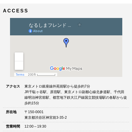
ナ
イ
ビ
ズ
ACCESS
ゲ
ー
シ
ョ
ン
アクセス
東京メトロ銀座線外苑前駅から徒歩約7分
JR千駄ヶ谷駅、原宿駅、東京メトロ副都心線北参道駅、千代田
線明治神宮前駅、都営地下鉄大江戸線国立競技場駅の各駅から徒
歩約15分
所在地
〒150-0001
東京都渋谷区神宮前3-35-2
営業時間
12:00～19:30