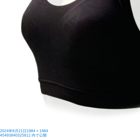
投
フ
2024年6月21日
1984 × 1984
稿
投
ル
45493840325812
内で公開
日:
稿
サ