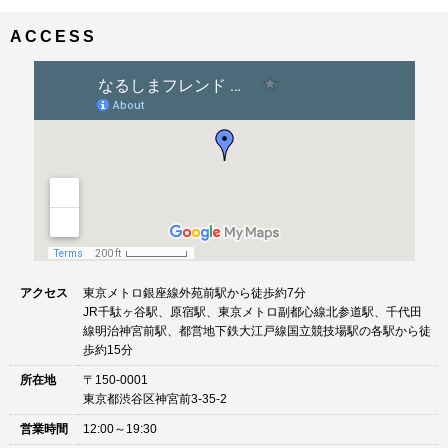
ナ
イ
ビ
ズ
ACCESS
ゲ
ー
シ
ョ
ン
アクセス
東京メトロ銀座線外苑前駅から徒歩約7分
JR千駄ヶ谷駅、原宿駅、東京メトロ副都心線北参道駅、千代田
線明治神宮前駅、都営地下鉄大江戸線国立競技場駅の各駅から徒
歩約15分
所在地
〒150-0001
東京都渋谷区神宮前3-35-2
営業時間
12:00～19:30