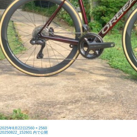
投
フ
2025年8月22日
2560 × 2560
稿
投
ル
20250822_152601
内で公開
日:
稿
サ