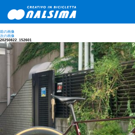
前の画像
次の画像
20250822_152601