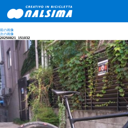
前の画像
次の画像
20250821_151032