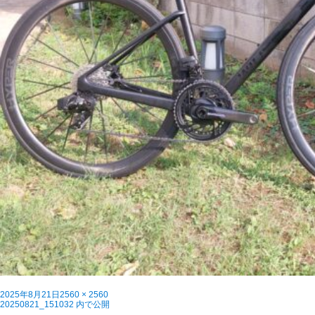
投
フ
2025年8月21日
2560 × 2560
稿
投
ル
20250821_151032
内で公開
日:
稿
サ