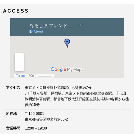
ナ
イ
ビ
ズ
ACCESS
ゲ
ー
シ
ョ
ン
アクセス
東京メトロ銀座線外苑前駅から徒歩約7分
JR千駄ヶ谷駅、原宿駅、東京メトロ副都心線北参道駅、千代田
線明治神宮前駅、都営地下鉄大江戸線国立競技場駅の各駅から徒
歩約15分
所在地
〒150-0001
東京都渋谷区神宮前3-35-2
営業時間
12:00～19:30