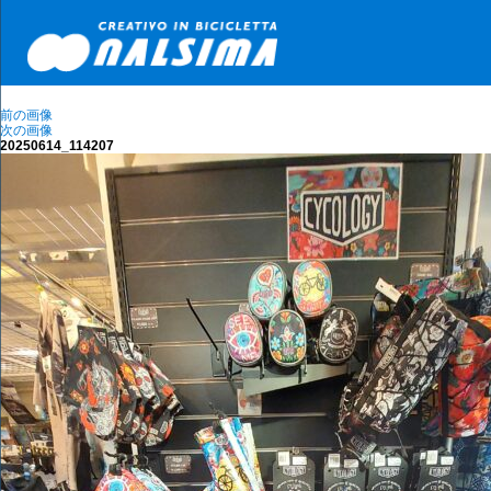
前の画像
次の画像
20250614_114207