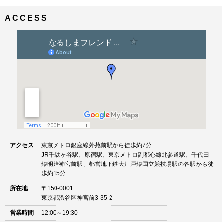
ナ
イ
ビ
ズ
ACCESS
ゲ
ー
シ
ョ
ン
アクセス
東京メトロ銀座線外苑前駅から徒歩約7分
JR千駄ヶ谷駅、原宿駅、東京メトロ副都心線北参道駅、千代田
線明治神宮前駅、都営地下鉄大江戸線国立競技場駅の各駅から徒
歩約15分
所在地
〒150-0001
東京都渋谷区神宮前3-35-2
営業時間
12:00～19:30