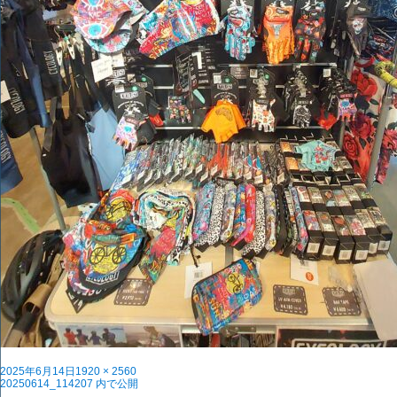
投
フ
2025年6月14日
1920 × 2560
稿
投
ル
20250614_114207
内で公開
日:
稿
サ