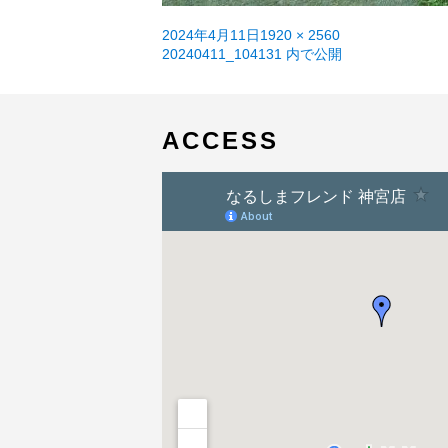
投
フ
2024年4月11日
1920 × 2560
稿
投
ル
20240411_104131
内で公開
日:
稿
サ
ナ
イ
ビ
ズ
ゲ
ACCESS
ー
シ
ョ
ン