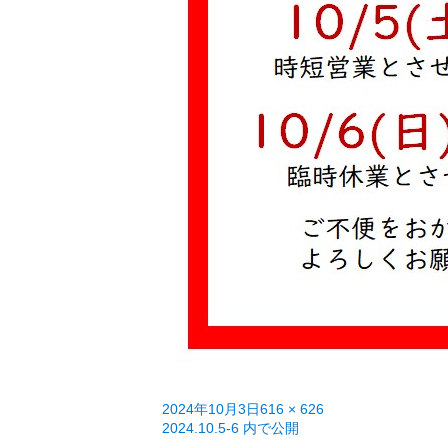
投
フ
2024年10月3日
616 × 626
稿
投
ル
2024.10.5-6
内で公開
日:
稿
サ