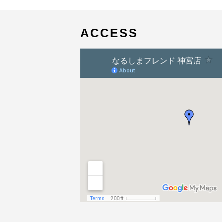
ナ
イ
ビ
ズ
ゲ
ACCESS
ー
シ
ョ
ン