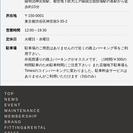
線明治神宮前駅、都営地下鉄大江戸線国立競技場駅の各駅から徒
歩約15分
所在地
〒150-0001
東京都渋谷区神宮前3-35-2
営業時間
12:00～19:30
定休日
火曜日・水曜日
駐車場
駐車場のご用意はありませんので近くの路上パーキング等をご利
用下さい。
外苑西通りの路上パーキングがオススメです。（1時間/￥300の
時間駐車のため駐車時間にご注意下さい）また店舗地下駐車場も
Timesのコインパーキングに変わりました。駐車料金サービスは
ありませんがご利用いただけます（3台のみ）
TOP
NEWS
EVENT
MAINTENANCE
MEMBERSHIP
BRAND
FITTING&RENTAL