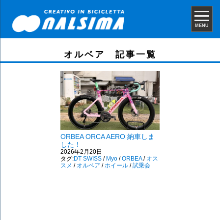
MENU
オルベア 記事一覧
ORBEA ORCA AERO 納車しま
した！
2026年2月20日
タグ:
DT SWISS
/
Myo
/
ORBEA
/
オス
スメ
/
オルベア
/
ホイール
/
試乗会