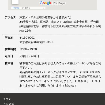
アクセス
東京メトロ銀座線外苑前駅から徒歩約7分
JR千駄ヶ谷駅、原宿駅、東京メトロ副都心線北参道駅、千代田
線明治神宮前駅、都営地下鉄大江戸線国立競技場駅の各駅から徒
歩約15分
所在地
〒150-0001
東京都渋谷区神宮前3-35-2
営業時間
12:00～19:30
定休日
火曜日・水曜日
駐車場
駐車場のご用意はありませんので近くの路上パーキング等をご利
用下さい。
外苑西通りの路上パーキングがオススメです。（1時間/￥300の
時間駐車のため駐車時間にご注意下さい）また店舗地下駐車場も
Timesのコインパーキングに変わりました。駐車料金サービスは
ありませんがご利用いただけます（3台のみ）
TOP
NEWS