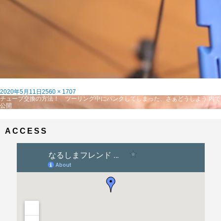
投
フ
2020年5月11日
2560 × 1707
稿
投
ル
チューブ交換の方法！ ツーリング中にパンクしてしまった、さぁどうしよう
内で
日:
稿
サ
公開
ナ
イ
ビ
ズ
ゲ
ACCESS
ー
シ
ョ
ン