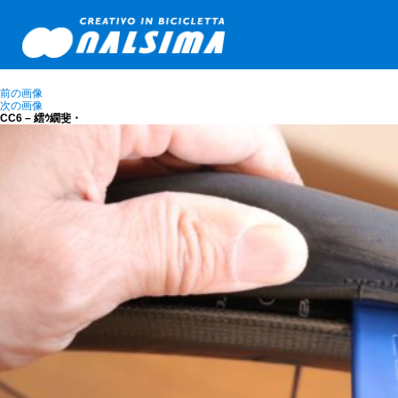
前の画像
次の画像
CC6 – 繧ｳ繝斐・