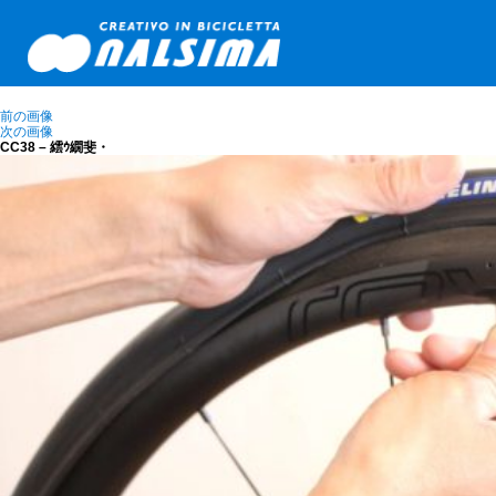
前の画像
次の画像
CC38 – 繧ｳ繝斐・