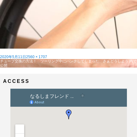
投
フ
2020年5月11日
2560 × 1707
稿
投
ル
チューブ交換の方法！ ツーリング中にパンクしてしまった、さぁどうしよう
内で
日:
稿
サ
公開
ナ
イ
ビ
ズ
ゲ
ACCESS
ー
シ
ョ
ン