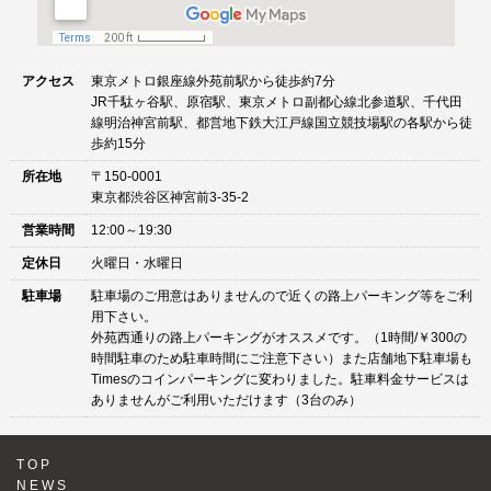
アクセス
東京メトロ銀座線外苑前駅から徒歩約7分
JR千駄ヶ谷駅、原宿駅、東京メトロ副都心線北参道駅、千代田
線明治神宮前駅、都営地下鉄大江戸線国立競技場駅の各駅から徒
歩約15分
所在地
〒150-0001
東京都渋谷区神宮前3-35-2
営業時間
12:00～19:30
定休日
火曜日・水曜日
駐車場
駐車場のご用意はありませんので近くの路上パーキング等をご利
用下さい。
外苑西通りの路上パーキングがオススメです。（1時間/￥300の
時間駐車のため駐車時間にご注意下さい）また店舗地下駐車場も
Timesのコインパーキングに変わりました。駐車料金サービスは
ありませんがご利用いただけます（3台のみ）
TOP
NEWS