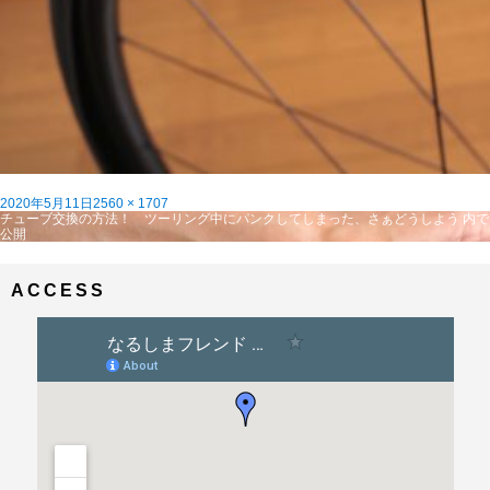
投
フ
2020年5月11日
2560 × 1707
稿
投
ル
チューブ交換の方法！ ツーリング中にパンクしてしまった、さぁどうしよう
内で
日:
稿
サ
公開
ナ
イ
ビ
ズ
ゲ
ACCESS
ー
シ
ョ
ン