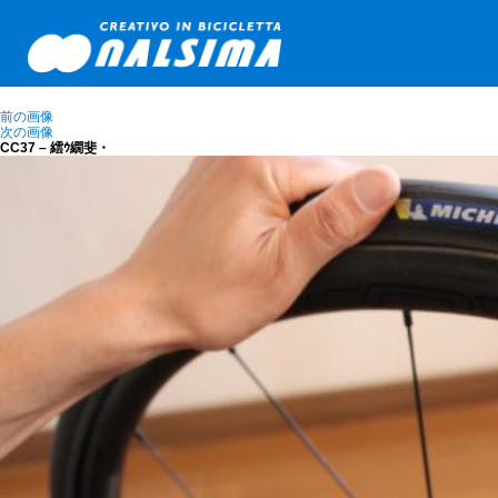
前の画像
次の画像
CC37 – 繧ｳ繝斐・