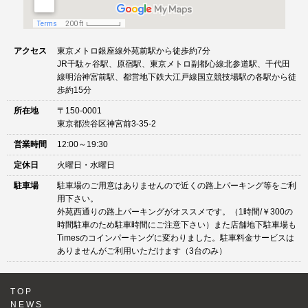
アクセス
東京メトロ銀座線外苑前駅から徒歩約7分
JR千駄ヶ谷駅、原宿駅、東京メトロ副都心線北参道駅、千代田
線明治神宮前駅、都営地下鉄大江戸線国立競技場駅の各駅から徒
歩約15分
所在地
〒150-0001
東京都渋谷区神宮前3-35-2
営業時間
12:00～19:30
定休日
火曜日・水曜日
駐車場
駐車場のご用意はありませんので近くの路上パーキング等をご利
用下さい。
外苑西通りの路上パーキングがオススメです。（1時間/￥300の
時間駐車のため駐車時間にご注意下さい）また店舗地下駐車場も
Timesのコインパーキングに変わりました。駐車料金サービスは
ありませんがご利用いただけます（3台のみ）
TOP
NEWS