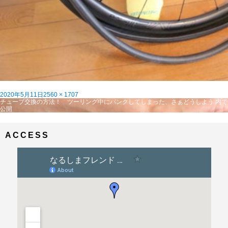
投
フ
2020年5月11日
2560 × 1707
稿
投
ル
チューブ交換の方法！ ツーリング中にパンクしてしまった、さぁどうしよう
内で
日:
稿
サ
公開
ナ
イ
ビ
ズ
ゲ
ACCESS
ー
シ
ョ
ン