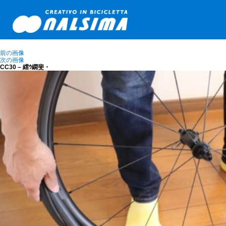
前の画像
次の画像
CC30 – 繧ｳ繝斐・