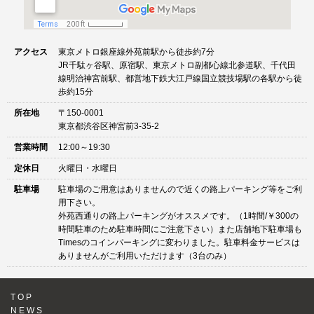
アクセス
東京メトロ銀座線外苑前駅から徒歩約7分
JR千駄ヶ谷駅、原宿駅、東京メトロ副都心線北参道駅、千代田
線明治神宮前駅、都営地下鉄大江戸線国立競技場駅の各駅から徒
歩約15分
所在地
〒150-0001
東京都渋谷区神宮前3-35-2
営業時間
12:00～19:30
定休日
火曜日・水曜日
駐車場
駐車場のご用意はありませんので近くの路上パーキング等をご利
用下さい。
外苑西通りの路上パーキングがオススメです。（1時間/￥300の
時間駐車のため駐車時間にご注意下さい）また店舗地下駐車場も
Timesのコインパーキングに変わりました。駐車料金サービスは
ありませんがご利用いただけます（3台のみ）
TOP
NEWS