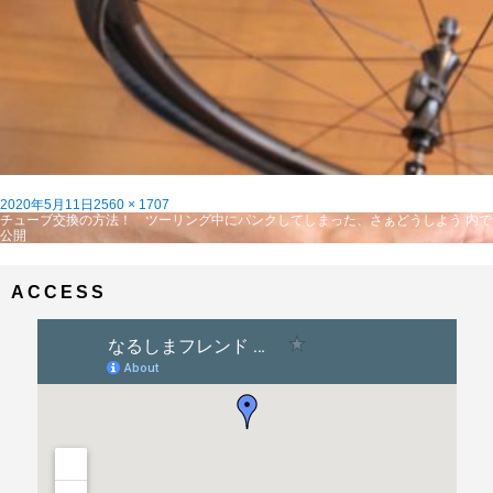
投
フ
2020年5月11日
2560 × 1707
稿
投
ル
チューブ交換の方法！ ツーリング中にパンクしてしまった、さぁどうしよう
内で
日:
稿
サ
公開
ナ
イ
ビ
ズ
ゲ
ACCESS
ー
シ
ョ
ン