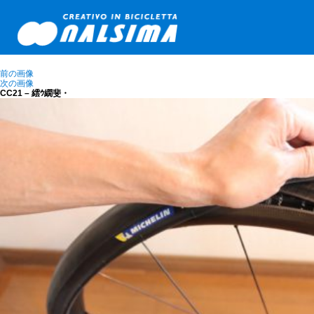
前の画像
次の画像
CC21 – 繧ｳ繝斐・