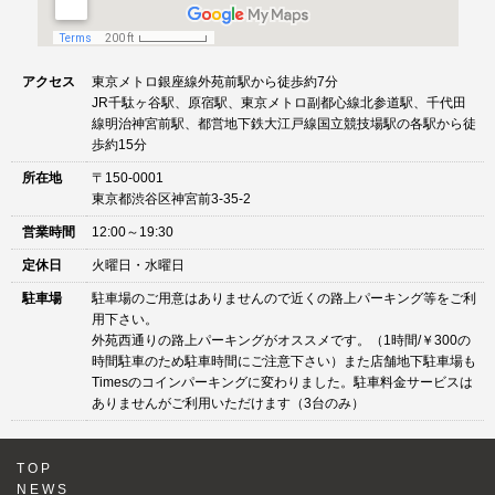
アクセス
東京メトロ銀座線外苑前駅から徒歩約7分
JR千駄ヶ谷駅、原宿駅、東京メトロ副都心線北参道駅、千代田
線明治神宮前駅、都営地下鉄大江戸線国立競技場駅の各駅から徒
歩約15分
所在地
〒150-0001
東京都渋谷区神宮前3-35-2
営業時間
12:00～19:30
定休日
火曜日・水曜日
駐車場
駐車場のご用意はありませんので近くの路上パーキング等をご利
用下さい。
外苑西通りの路上パーキングがオススメです。（1時間/￥300の
時間駐車のため駐車時間にご注意下さい）また店舗地下駐車場も
Timesのコインパーキングに変わりました。駐車料金サービスは
ありませんがご利用いただけます（3台のみ）
TOP
NEWS