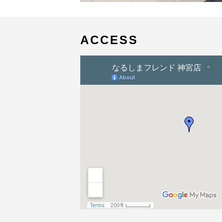
日:
稿
サ
ナ
イ
ビ
ズ
ゲ
ACCESS
ー
シ
ョ
ン