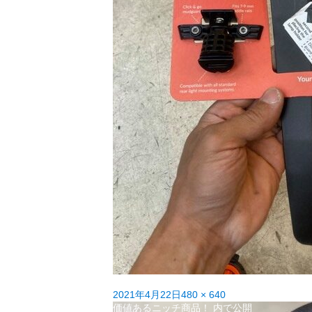
投
フ
2021年4月22日
480 × 640
稿
投
ル
価値あるニッチ商品！
内で公開