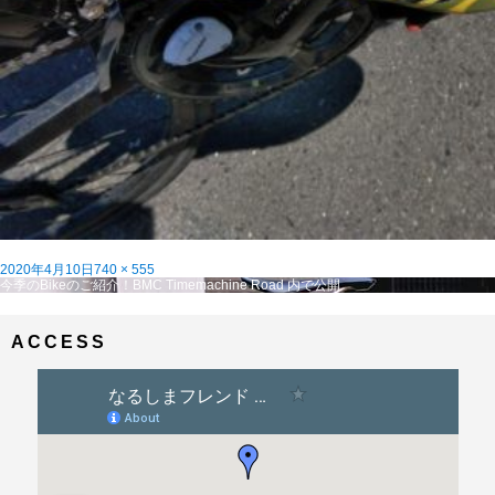
投
フ
2020年4月10日
740 × 555
稿
投
ル
今季のBikeのご紹介！BMC Timemachine Road
内で公開
日:
稿
サ
ナ
イ
ビ
ズ
ACCESS
ゲ
ー
シ
ョ
ン