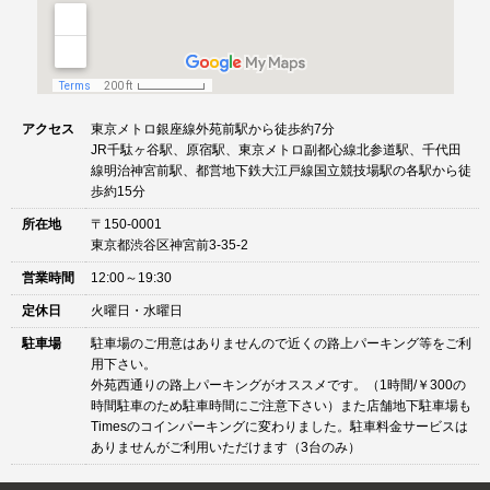
アクセス
東京メトロ銀座線外苑前駅から徒歩約7分
JR千駄ヶ谷駅、原宿駅、東京メトロ副都心線北参道駅、千代田
線明治神宮前駅、都営地下鉄大江戸線国立競技場駅の各駅から徒
歩約15分
所在地
〒150-0001
東京都渋谷区神宮前3-35-2
営業時間
12:00～19:30
定休日
火曜日・水曜日
駐車場
駐車場のご用意はありませんので近くの路上パーキング等をご利
用下さい。
外苑西通りの路上パーキングがオススメです。（1時間/￥300の
時間駐車のため駐車時間にご注意下さい）また店舗地下駐車場も
Timesのコインパーキングに変わりました。駐車料金サービスは
ありませんがご利用いただけます（3台のみ）