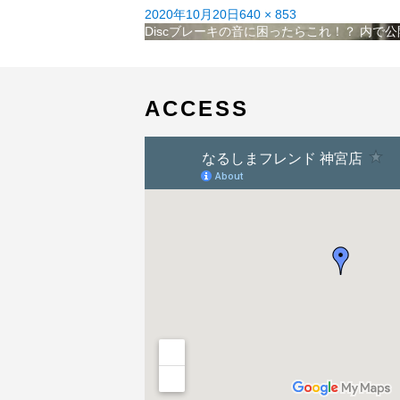
投
フ
2020年10月20日
640 × 853
稿
投
ル
Discブレーキの音に困ったらこれ！？
内で公
日:
稿
サ
ナ
イ
ビ
ズ
ゲ
ACCESS
ー
シ
ョ
ン