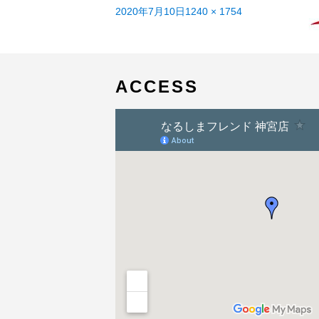
投
フ
2020年7月10日
1240 × 1754
稿
投
ル
ピナレロ2021年モデル「早期受注」を開始
日:
稿
サ
ナ
イ
ビ
ズ
ゲ
ACCESS
ー
シ
ョ
ン